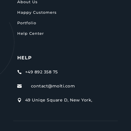
About Us
Happy Customers
Portfolio
Help Center
HELP
+49 892 358 75

contact@molti.com

49 Uniqe Square D, New York,
