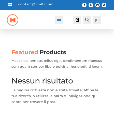

contact@molti.com
[cartpops_cart_launche
Account
Search
[ti_
r]
wis
hlis
t_pr
odu
cts_
cou
Featured
Products
nte
r]
Maecenas tempus tellus eget condimentum rhoncus
sem quam semper libero pulvinar hendrerit id lorem.
Nessun risultato
La pagina richiesta non è stata trovata. Affina la
tua ricerca, o utilizza la barra di navigazione qui
sopra per trovare il post.