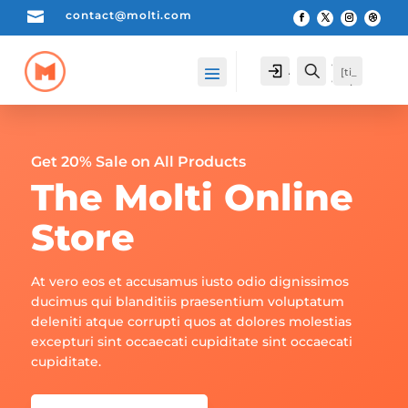

contact@molti.com
[cartpops_cart_launche
Account
Search
[ti_
r]
wis
hlis
t_pr
odu
cts_
Get 20% Sale on All Products
cou
The Molti Online
nte
r]
Store
At vero eos et accusamus iusto odio dignissimos
ducimus qui blanditiis praesentium voluptatum
deleniti atque corrupti quos at dolores molestias
excepturi sint occaecati cupiditate sint occaecati
cupiditate.