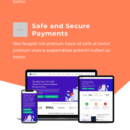
tortor.
Safe and Secure
Payments
Nec feugiat nisl pretium fusce id velit ut tortor
pretium viverra suspendisse potenti nullam ac
tortor.